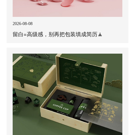
2026-08-08
留白=高级感，别再把包装填成简历🧘