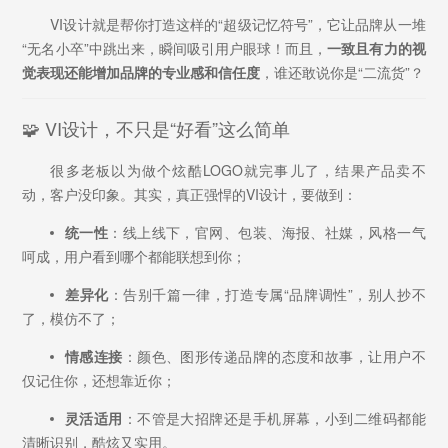
VI设计就是帮你打造这样的“超级记忆符号”，它让品牌从一堆
“无名小卒”中跳出来，瞬间吸引用户眼球！而且，
一致且有力的视
觉表现还能增加品牌的专业感和信任度
，谁还敢说你是“二流货”？
🧩 VI设计，不只是“好看”这么简单
很多老板以为做个炫酷LOGO就完事儿了，结果产品卖不
动，客户没印象。其实，真正强悍的VI设计，要做到：
统一性
：线上线下，官网、包装、海报、社媒，风格一气
呵成，用户看到哪个都能联想到你；
差异化
：告别千篇一律，打造专属“品牌调性”，别人抄不
了，模仿不了；
情感连接
：颜色、图形传递品牌的态度和故事，让用户不
仅记住你，还想靠近你；
灵活适用
：不管是大招牌还是手机屏幕，小到二维码都能
清晰识别，酷炫又实用。