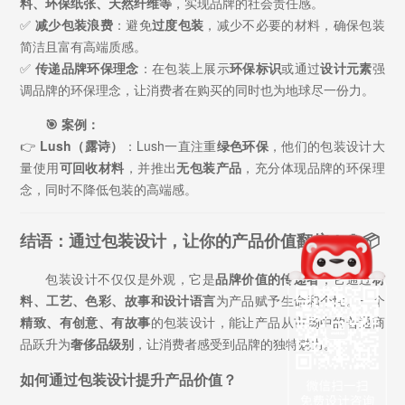
料、环保纸张、天然纤维等
，实现品牌的社会责任感。
✅
减少包装浪费
：避免
过度包装
，减少不必要的材料，确保包装
简洁且富有高端质感。
✅
传递品牌环保理念
：在包装上展示
环保标识
或通过
设计元素
强
调品牌的环保理念，让消费者在购买的同时也为地球尽一份力。
🎯 案例：
👉
Lush（露诗）
：Lush一直注重
绿色环保
，他们的包装设计大
量使用
可回收材料
，并推出
无包装产品
，充分体现品牌的环保理
念，同时不降低包装的高端感。
结语：通过包装设计，让你的产品价值翻倍！💎📦
包装设计不仅仅是外观，它是
品牌价值的传递者
，它通过
材
料、工艺、色彩、故事和设计语言
为产品赋予生命和个性。一个
精致、有创意、有故事
的包装设计，能让产品从市场中的普通商
品跃升为
奢侈品级别
，让消费者感受到品牌的独特魅力。
如何通过包装设计提升产品价值？