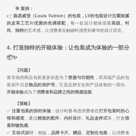
🎯 案例：
👉
路易威登（Louis Vuitton）
的包装，LV的包装设计注重
细腻
的皮革工艺
和
优雅的色调搭配
，每一处设计都体现着
高级、时
尚、独特
的艺术感，让消费者在触碰时感受到奢华的设计语言。
4. 打造独特的开箱体验：让包装成为体验的一部分
📦✨
【问题】
菜市场的商品包装更多的是为了
便捷与功能性
，而高端产品的包
装则不仅是
物品的保护壳
，它是品牌文化和产品体验的一部分。
开箱体验
成为了
消费者和品牌之间的情感连接
。
【策略】
✅
注重包装的拆封体验
：设计时要考虑消费者在
打开包装时的心
情和感觉
，通过
精致的配件、内衬设计、礼品盒样式
等，打造
惊
喜和愉悦感
。
✅
互动式设计
：例如，
品牌卡片、赠品
、
定制化包装
，让消费者