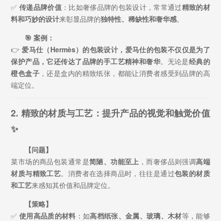
✅
传递品牌价值
：比如奢侈品牌的包装设计，常常通过
精致的材
料和巧妙的设计
来彰显品牌的
独特性、稀缺性和奢华感
。
🎯 案例：
👉
爱马仕（Hermès）
的包装设计，爱马仕的包装不仅仅是为了
保护产品，它还传达了品牌的
手工艺精神和奢华
。无论是
经典的
橙色盒子
，还是盒内的精致纸张，都能让消费者感受到品牌的高
端定位。
2. 精致的材质与工艺：提升产品的视觉和触觉价值
✨
【问题】
菜市场的商品包装通常是
简陋、功能至上
，而奢侈品则强调
高端
材质与精致工艺
。消费者在选择商品时，往往是通过
包装的材质
和工艺
来感知其价值和品牌定位。
【策略】
✅
使用高品质的材料
：如
高档纸张、金属、玻璃、木材
等，能够