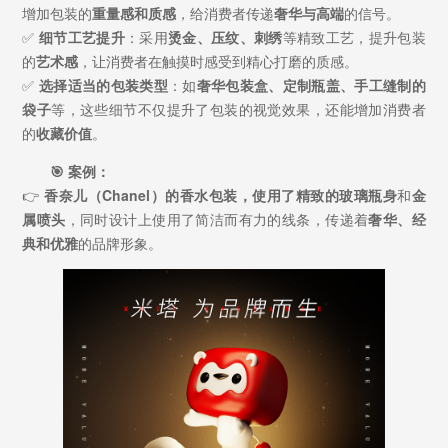
增加包装的
重量感和质感
，给消费者传递
奢华与高端
的信号。
✅
细节工艺提升
：采用
烫金、压纹、刺绣
等精致工艺，提升包装
的
艺术感
，让消费者在触摸时感受到精心打磨的质感。
✅
选择适当的包装类型
：如
奢华包装盒、定制瓶盖、手工缝制的
袋子
等，这些细节不仅提升了包装的视觉效果，还能增加消费者
的
收藏价值
。
🎯 案例：
👉
香奈儿（Chanel）
的香水包装，使用了
精致的玻璃瓶身
和
金
属喷头
，同时设计上使用了简洁而有力的线条，传递着
奢华、经
典和优雅
的品牌形象。