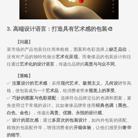
3. 高端设计语言：打造具有艺术感的包装🎨
【问题】
菜市场的产品包装往往简单粗糙，图案和色彩选择上
缺乏品位
，
没有对产品的独特性做出
艺术化呈现
。而奢侈品的包装设计则往
往通过
艺术化的设计语言
，传递出品牌的
高贵与与众不同
。
【策略】
✅
注重设计的艺术感
：采用
现代艺术、极简主义、几何设计
等风
格，使包装成为一个
艺术品
，给消费者带来
视觉上的享受
。
✅
巧妙的图案与色彩搭配
：选择符合品牌定位的色调和图案，避
免使用过于常规的设计。比如奢侈品牌常使用
经典色调（黑色、
白色、金色）
，传递出
高贵、优雅、永恒的设计感
。
✅
设计的层次感
：通过
多层次的包装设计
，如内外包装的搭配、
精致的包装配件等，增强消费者的
开箱体验
，让他们感受到
奢华
的细节
。