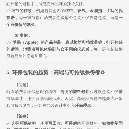
在开箱的过程中，能感受到品牌的独特关怀。
✅
细节的精致
：例如包装盒内的
丝带、香气、金属扣、手写的祝
福语
，每一细节都让消费者觉得这个包装不仅仅是包装，而是
一
个有价值的体验
。
🎯 案例：
👉
苹果（Apple）
的产品包装一直以极简和精致著称，打开包装
的瞬间，消费者可以体验到
与众不同的仪式感
，每一层包装都彰
显着品牌的高端和用心。
5. 环保包装的趋势：高端与可持续兼得🌍♻️
【问题】
随着消费者环保意识的增强，传统的
塑料包装
和过度包装不仅被
市场淘汰，还会影响品牌形象。因此，高端品牌越来越关注环保
和可持续发展，开始在包装设计中引入
环保理念
。
【策略】
✅
选择环保材料
：使用
可回收、可降解
的环保材料，如
植物基塑